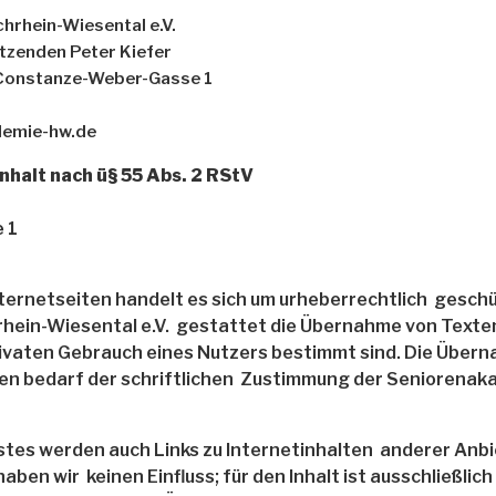
hrhein-Wiesental e.V.
itzenden Peter Kiefer
 Constanze-Weber-Gasse 1
demie-hw.de
Inhalt nach ü§ 55 Abs. 2 RStV
 1
nternetseiten handelt es sich um urheberrechtlich gesch
ein-Wiesental e.V. gestattet die Übernahme von Texten
privaten Gebrauch eines Nutzers bestimmt sind. Die Über
n bedarf der schriftlichen Zustimmung der Seniorenak
tes werden auch Links zu Internetinhalten anderer Anbie
haben wir keinen Einfluss; für den Inhalt ist ausschließlic