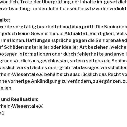
ortlich. Trotz der Überprüfung der Inhalte im gesetzl
rantwortung für den Inhalt dieser Links bzw. der verlink
alte
:
 wurde sorgfältig bearbeitet und überprüft. Die Seniore
jedoch keine Gewähr für die Aktualität, Richtigkeit, Voll
formationen. Haftungsansprüche gegen die Seniorenaka
auf Schäden materieller oder ideeller Art beziehen, welch
otenen Informationen oder durch fehlerhafte und unvol
 grundsätzlich ausgeschlossen, sofern seitens die Seni
weislich vorsätzliches oder grob fahrlässiges verschulden 
in-Wiesental e.V. behält sich ausdrücklich das Recht vor
e vorherige Ankündigung zu verändern, zu ergänzen, zu
ellen.
und Realisation:
ein-Wiesental e.V.
 1