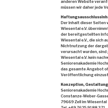
anderen Website verantw
müssen wir daher jede Ve
HaftungsausschlussInh
Der Inhalt dieser Seiten
Wiesental e.V. übernimmt 
der bereitgestellten In
Wiesental e.V., die sich 
Nichtnutzung der dargeb
verursacht wurden, sind
Wiesental e.V. kein nach
Seniorenakademie Hochrhe
das gesamte Angebot ohn
Veröffentlichung einzust
Konzeption, Gestaltung 
Seniorenakademie Hochrh
Constanze-Weber-Gasse
79669 Zell im Wiesental
Tel. +49 7625 9188 371