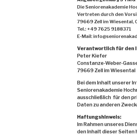
Die Seniorenakademie Hoc
Vertreten durch den Vors
79669 Zell im Wiesental,
Tel.: +49 7625 9188371
E-Mail: info@seniorenaka
Verantwortlich für den 
Peter Kiefer
Constanze-Weber-Gasse
79669 Zell im Wiesental
Bei dem Inhalt unserer I
Seniorenakademie Hochrh
ausschließlich für den 
Daten zu anderen Zwecke
Haftungshinweis:
Im Rahmen unseres Diens
den Inhalt dieser Seiten 